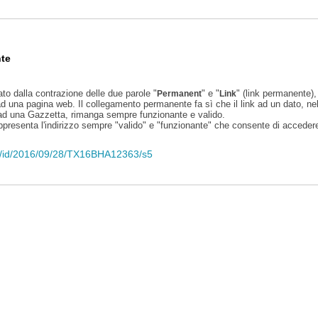
te
ato dalla contrazione delle due parole "
" e "
" (link permanente), 
Permanent
Link
d una pagina web. Il collegamento permanente fa sì che il link ad un dato, ne
 ad una Gazzetta, rimanga sempre funzionante e valido.
appresenta l'indirizzo sempre "valido" e "funzionante" che consente di accedere 
eli/id/2016/09/28/TX16BHA12363/s5