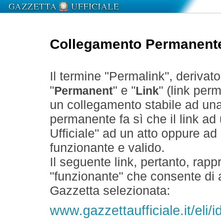
Collegamento Permanent
Il termine "Permalink", derivat
"
" e "
" (link perm
Permanent
Link
un collegamento stabile ad un
permanente fa sì che il link ad
Ufficiale" ad un atto oppure a
funzionante e valido.
Il seguente link, pertanto, rapp
"funzionante" che consente di a
Gazzetta selezionata:
www.gazzettaufficiale.it/el