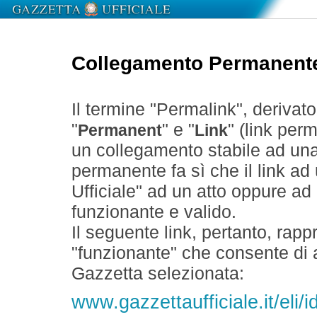
Collegamento Permanent
Il termine "Permalink", derivat
"
" e "
" (link perm
Permanent
Link
un collegamento stabile ad un
permanente fa sì che il link ad
Ufficiale" ad un atto oppure a
funzionante e valido.
Il seguente link, pertanto, rapp
"funzionante" che consente di a
Gazzetta selezionata:
www.gazzettaufficiale.it/el