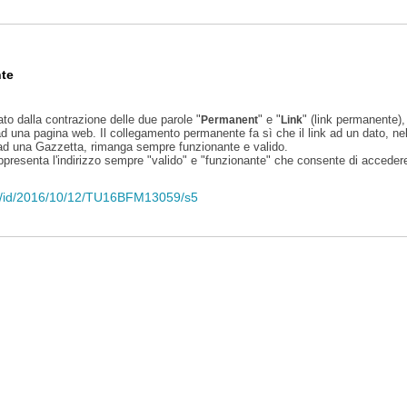
te
ato dalla contrazione delle due parole "
" e "
" (link permanente), 
Permanent
Link
d una pagina web. Il collegamento permanente fa sì che il link ad un dato, ne
 ad una Gazzetta, rimanga sempre funzionante e valido.
appresenta l'indirizzo sempre "valido" e "funzionante" che consente di accedere 
/eli/id/2016/10/12/TU16BFM13059/s5