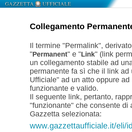
Collegamento Permanent
Il termine "Permalink", derivat
"
" e "
" (link perm
Permanent
Link
un collegamento stabile ad un
permanente fa sì che il link ad
Ufficiale" ad un atto oppure a
funzionante e valido.
Il seguente link, pertanto, rapp
"funzionante" che consente di a
Gazzetta selezionata:
www.gazzettaufficiale.it/el