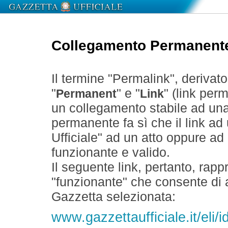
Collegamento Permanent
Il termine "Permalink", derivat
"
" e "
" (link perm
Permanent
Link
un collegamento stabile ad un
permanente fa sì che il link ad
Ufficiale" ad un atto oppure a
funzionante e valido.
Il seguente link, pertanto, rapp
"funzionante" che consente di a
Gazzetta selezionata:
www.gazzettaufficiale.it/el