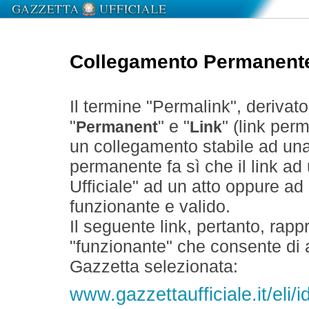
Collegamento Permanent
Il termine "Permalink", derivat
"
" e "
" (link perm
Permanent
Link
un collegamento stabile ad un
permanente fa sì che il link ad
Ufficiale" ad un atto oppure a
funzionante e valido.
Il seguente link, pertanto, rapp
"funzionante" che consente di a
Gazzetta selezionata:
www.gazzettaufficiale.it/el