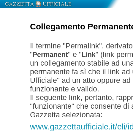
Collegamento Permanent
Il termine "Permalink", derivat
"
" e "
" (link perm
Permanent
Link
un collegamento stabile ad un
permanente fa sì che il link ad
Ufficiale" ad un atto oppure a
funzionante e valido.
Il seguente link, pertanto, rapp
"funzionante" che consente di a
Gazzetta selezionata:
www.gazzettaufficiale.it/el