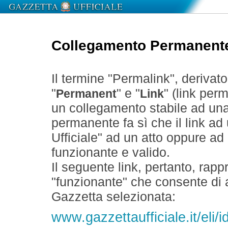
Collegamento Permanent
Il termine "Permalink", derivat
"
" e "
" (link perm
Permanent
Link
un collegamento stabile ad un
permanente fa sì che il link ad
Ufficiale" ad un atto oppure a
funzionante e valido.
Il seguente link, pertanto, rapp
"funzionante" che consente di a
Gazzetta selezionata:
www.gazzettaufficiale.it/el