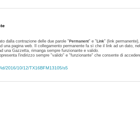
te
ato dalla contrazione delle due parole "
" e "
" (link permanente), 
Permanent
Link
d una pagina web. Il collegamento permanente fa sì che il link ad un dato, ne
 ad una Gazzetta, rimanga sempre funzionante e valido.
appresenta l'indirizzo sempre "valido" e "funzionante" che consente di accedere 
eli/id/2016/10/12/TX16BFM13105/s5