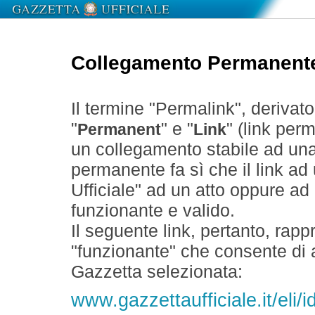
Collegamento Permanent
Il termine "Permalink", derivat
"
" e "
" (link perm
Permanent
Link
un collegamento stabile ad un
permanente fa sì che il link ad
Ufficiale" ad un atto oppure a
funzionante e valido.
Il seguente link, pertanto, rapp
"funzionante" che consente di a
Gazzetta selezionata:
www.gazzettaufficiale.it/el