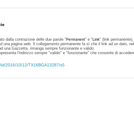
te
ato dalla contrazione delle due parole "
" e "
" (link permanente), 
Permanent
Link
d una pagina web. Il collegamento permanente fa sì che il link ad un dato, ne
 ad una Gazzetta, rimanga sempre funzionante e valido.
appresenta l'indirizzo sempre "valido" e "funzionante" che consente di accedere 
eli/id/2016/10/12/TX16BGA13287/s5