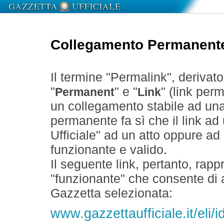
Collegamento Permanent
Il termine "Permalink", derivat
"
" e "
" (link perm
Permanent
Link
un collegamento stabile ad un
permanente fa sì che il link ad
Ufficiale" ad un atto oppure a
funzionante e valido.
Il seguente link, pertanto, rapp
"funzionante" che consente di a
Gazzetta selezionata:
www.gazzettaufficiale.it/el