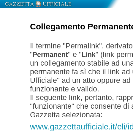
Collegamento Permanent
Il termine "Permalink", derivat
"
" e "
" (link perm
Permanent
Link
un collegamento stabile ad un
permanente fa sì che il link ad
Ufficiale" ad un atto oppure a
funzionante e valido.
Il seguente link, pertanto, rapp
"funzionante" che consente di a
Gazzetta selezionata:
www.gazzettaufficiale.it/el