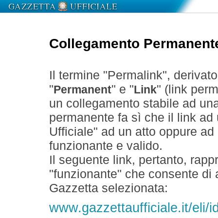
Collegamento Permanent
Il termine "Permalink", derivat
"
" e "
" (link perm
Permanent
Link
un collegamento stabile ad un
permanente fa sì che il link ad
Ufficiale" ad un atto oppure a
funzionante e valido.
Il seguente link, pertanto, rapp
"funzionante" che consente di a
Gazzetta selezionata:
www.gazzettaufficiale.it/el