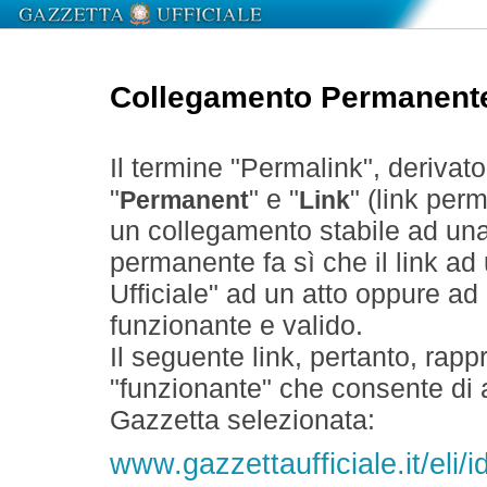
Collegamento Permanent
Il termine "Permalink", derivat
"
" e "
" (link perm
Permanent
Link
un collegamento stabile ad un
permanente fa sì che il link ad
Ufficiale" ad un atto oppure a
funzionante e valido.
Il seguente link, pertanto, rapp
"funzionante" che consente di a
Gazzetta selezionata:
www.gazzettaufficiale.it/el