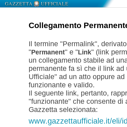
Collegamento Permanent
Il termine "Permalink", derivat
"
" e "
" (link perm
Permanent
Link
un collegamento stabile ad un
permanente fa sì che il link ad
Ufficiale" ad un atto oppure a
funzionante e valido.
Il seguente link, pertanto, rapp
"funzionante" che consente di a
Gazzetta selezionata:
www.gazzettaufficiale.it/el