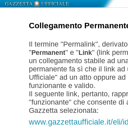
Collegamento Permanent
Il termine "Permalink", derivat
"
" e "
" (link perm
Permanent
Link
un collegamento stabile ad un
permanente fa sì che il link ad
Ufficiale" ad un atto oppure a
funzionante e valido.
Il seguente link, pertanto, rapp
"funzionante" che consente di a
Gazzetta selezionata:
www.gazzettaufficiale.it/el