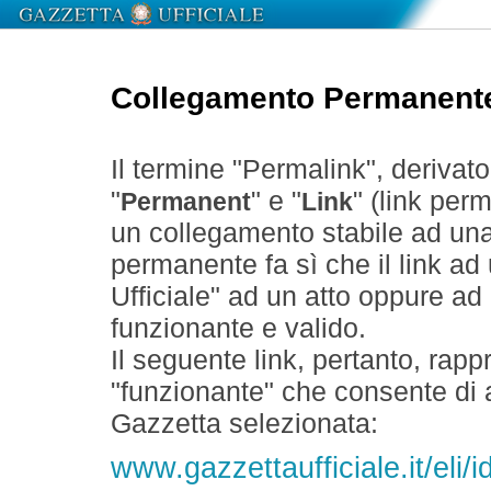
Collegamento Permanent
Il termine "Permalink", derivat
"
" e "
" (link perm
Permanent
Link
un collegamento stabile ad un
permanente fa sì che il link ad
Ufficiale" ad un atto oppure a
funzionante e valido.
Il seguente link, pertanto, rapp
"funzionante" che consente di a
Gazzetta selezionata:
www.gazzettaufficiale.it/el