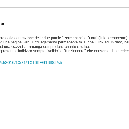
te
ato dalla contrazione delle due parole "
" e "
" (link permanente), 
Permanent
Link
d una pagina web. Il collegamento permanente fa sì che il link ad un dato, ne
 ad una Gazzetta, rimanga sempre funzionante e valido.
appresenta l'indirizzo sempre "valido" e "funzionante" che consente di accedere 
eli/id/2016/10/21/TX16BFG13893/s5