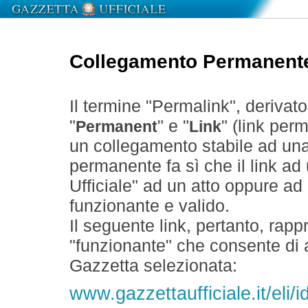
Collegamento Permanent
Il termine "Permalink", derivat
"
" e "
" (link perm
Permanent
Link
un collegamento stabile ad un
permanente fa sì che il link ad
Ufficiale" ad un atto oppure a
funzionante e valido.
Il seguente link, pertanto, rapp
"funzionante" che consente di a
Gazzetta selezionata:
www.gazzettaufficiale.it/el