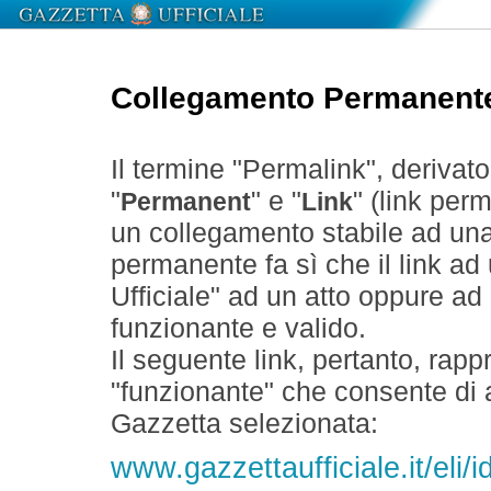
Collegamento Permanent
Il termine "Permalink", derivat
"
" e "
" (link perm
Permanent
Link
un collegamento stabile ad un
permanente fa sì che il link ad
Ufficiale" ad un atto oppure a
funzionante e valido.
Il seguente link, pertanto, rapp
"funzionante" che consente di a
Gazzetta selezionata:
www.gazzettaufficiale.it/el