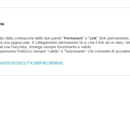
te
ato dalla contrazione delle due parole "
" e "
" (link permanente), 
Permanent
Link
d una pagina web. Il collegamento permanente fa sì che il link ad un dato, ne
 ad una Gazzetta, rimanga sempre funzionante e valido.
appresenta l'indirizzo sempre "valido" e "funzionante" che consente di accedere 
eli/id/2016/10/21/TX16BFM13898/s5