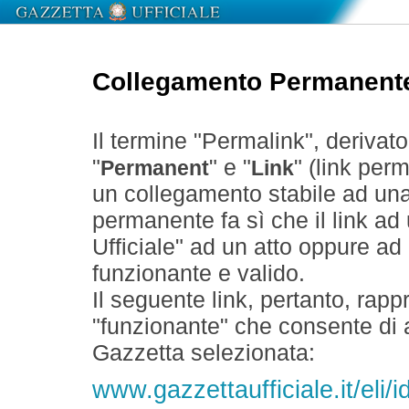
Collegamento Permanent
Il termine "Permalink", derivat
"
" e "
" (link perm
Permanent
Link
un collegamento stabile ad un
permanente fa sì che il link ad
Ufficiale" ad un atto oppure a
funzionante e valido.
Il seguente link, pertanto, rapp
"funzionante" che consente di a
Gazzetta selezionata:
www.gazzettaufficiale.it/el