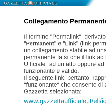
Collegamento Permanent
Il termine "Permalink", derivat
"
" e "
" (link perm
Permanent
Link
un collegamento stabile ad un
permanente fa sì che il link ad
Ufficiale" ad un atto oppure a
funzionante e valido.
Il seguente link, pertanto, rapp
"funzionante" che consente di a
Gazzetta selezionata:
www.gazzettaufficiale.it/el