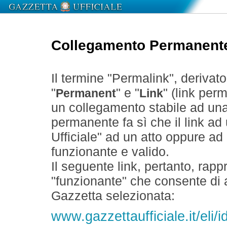
Collegamento Permanent
Il termine "Permalink", derivat
"
" e "
" (link perm
Permanent
Link
un collegamento stabile ad un
permanente fa sì che il link ad
Ufficiale" ad un atto oppure a
funzionante e valido.
Il seguente link, pertanto, rapp
"funzionante" che consente di a
Gazzetta selezionata:
www.gazzettaufficiale.it/el