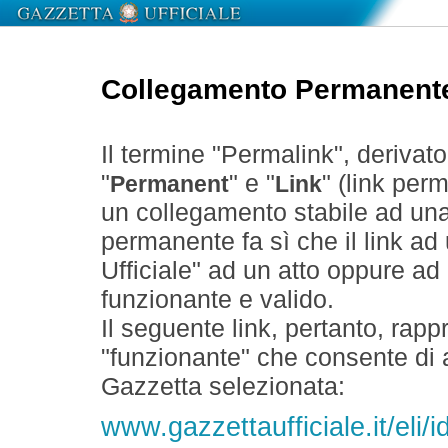
Collegamento Permanent
Il termine "Permalink", derivat
"
" e "
" (link perm
Permanent
Link
un collegamento stabile ad un
permanente fa sì che il link ad
Ufficiale" ad un atto oppure a
funzionante e valido.
Il seguente link, pertanto, rapp
"funzionante" che consente di a
Gazzetta selezionata:
www.gazzettaufficiale.it/el