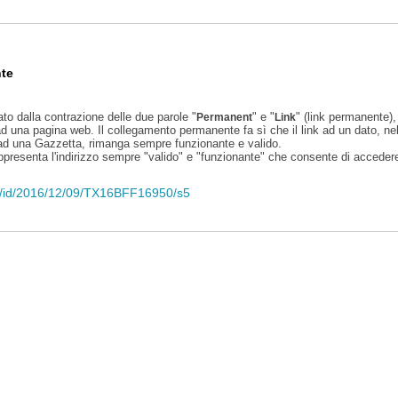
te
ato dalla contrazione delle due parole "
" e "
" (link permanente), 
Permanent
Link
d una pagina web. Il collegamento permanente fa sì che il link ad un dato, ne
 ad una Gazzetta, rimanga sempre funzionante e valido.
appresenta l'indirizzo sempre "valido" e "funzionante" che consente di accedere 
eli/id/2016/12/09/TX16BFF16950/s5