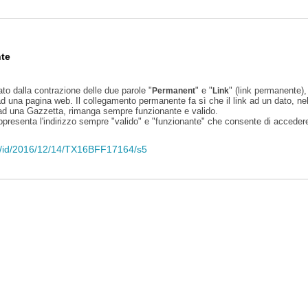
te
ato dalla contrazione delle due parole "
" e "
" (link permanente), 
Permanent
Link
d una pagina web. Il collegamento permanente fa sì che il link ad un dato, ne
 ad una Gazzetta, rimanga sempre funzionante e valido.
appresenta l'indirizzo sempre "valido" e "funzionante" che consente di accedere 
eli/id/2016/12/14/TX16BFF17164/s5