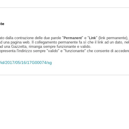
te
ato dalla contrazione delle due parole "
" e "
" (link permanente), 
Permanent
Link
d una pagina web. Il collegamento permanente fa sì che il link ad un dato, ne
 ad una Gazzetta, rimanga sempre funzionante e valido.
appresenta l'indirizzo sempre "valido" e "funzionante" che consente di accedere 
eli/id/2017/05/16/17G00074/sg