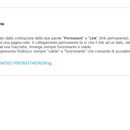
te
ato dalla contrazione delle due parole "
" e "
" (link permanente), 
Permanent
Link
d una pagina web. Il collegamento permanente fa sì che il link ad un dato, ne
 ad una Gazzetta, rimanga sempre funzionante e valido.
appresenta l'indirizzo sempre "valido" e "funzionante" che consente di accedere 
eli/id/2017/05/30/17A03628/sg