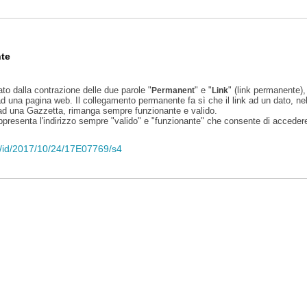
te
ato dalla contrazione delle due parole "
" e "
" (link permanente), 
Permanent
Link
d una pagina web. Il collegamento permanente fa sì che il link ad un dato, ne
 ad una Gazzetta, rimanga sempre funzionante e valido.
appresenta l'indirizzo sempre "valido" e "funzionante" che consente di accedere 
eli/id/2017/10/24/17E07769/s4