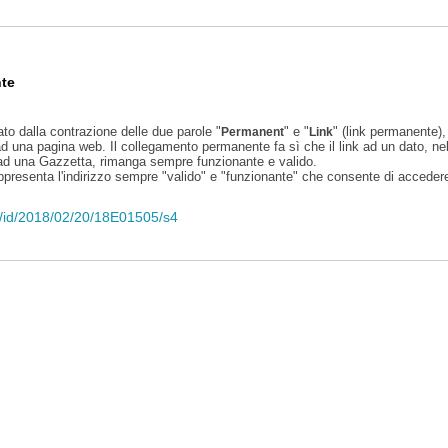
te
ato dalla contrazione delle due parole "
" e "
" (link permanente), 
Permanent
Link
d una pagina web. Il collegamento permanente fa sì che il link ad un dato, ne
 ad una Gazzetta, rimanga sempre funzionante e valido.
appresenta l'indirizzo sempre "valido" e "funzionante" che consente di accedere 
eli/id/2018/02/20/18E01505/s4