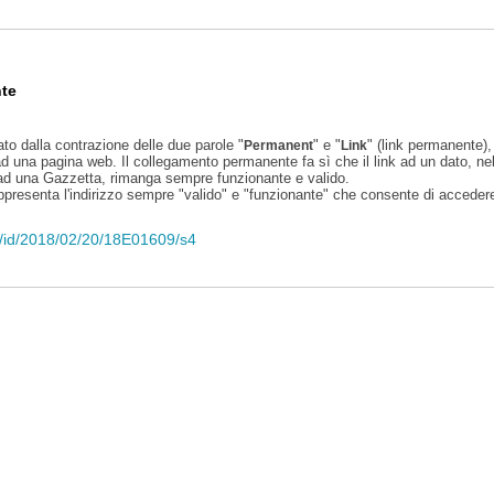
te
ato dalla contrazione delle due parole "
" e "
" (link permanente), 
Permanent
Link
d una pagina web. Il collegamento permanente fa sì che il link ad un dato, ne
 ad una Gazzetta, rimanga sempre funzionante e valido.
appresenta l'indirizzo sempre "valido" e "funzionante" che consente di accedere 
eli/id/2018/02/20/18E01609/s4