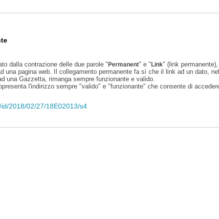
te
ato dalla contrazione delle due parole "
" e "
" (link permanente), 
Permanent
Link
d una pagina web. Il collegamento permanente fa sì che il link ad un dato, ne
 ad una Gazzetta, rimanga sempre funzionante e valido.
appresenta l'indirizzo sempre "valido" e "funzionante" che consente di accedere 
eli/id/2018/02/27/18E02013/s4