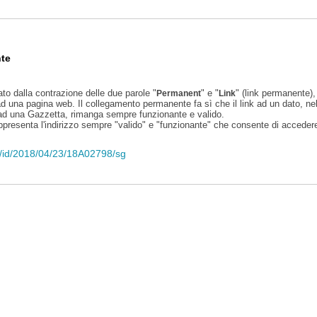
te
ato dalla contrazione delle due parole "
" e "
" (link permanente), 
Permanent
Link
d una pagina web. Il collegamento permanente fa sì che il link ad un dato, ne
 ad una Gazzetta, rimanga sempre funzionante e valido.
appresenta l'indirizzo sempre "valido" e "funzionante" che consente di accedere 
eli/id/2018/04/23/18A02798/sg