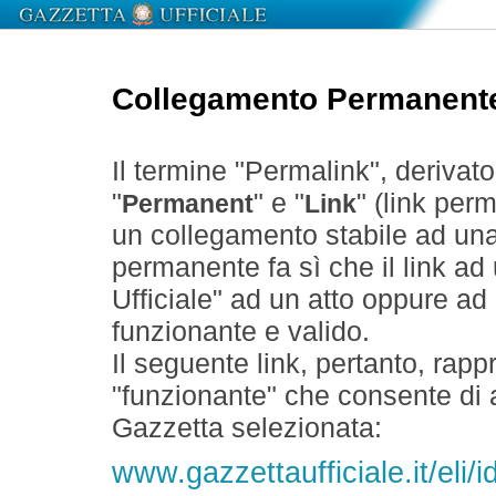
Collegamento Permanent
Il termine "Permalink", derivat
"
" e "
" (link perm
Permanent
Link
un collegamento stabile ad un
permanente fa sì che il link ad
Ufficiale" ad un atto oppure a
funzionante e valido.
Il seguente link, pertanto, rapp
"funzionante" che consente di a
Gazzetta selezionata:
www.gazzettaufficiale.it/el