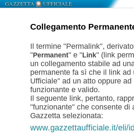
Collegamento Permanent
Il termine "Permalink", derivat
"
" e "
" (link perm
Permanent
Link
un collegamento stabile ad un
permanente fa sì che il link ad
Ufficiale" ad un atto oppure a
funzionante e valido.
Il seguente link, pertanto, rapp
"funzionante" che consente di a
Gazzetta selezionata:
www.gazzettaufficiale.it/el