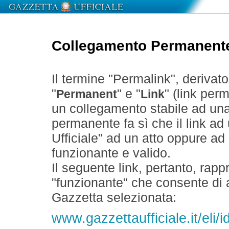
Collegamento Permanent
Il termine "Permalink", derivat
"
" e "
" (link perm
Permanent
Link
un collegamento stabile ad un
permanente fa sì che il link ad
Ufficiale" ad un atto oppure a
funzionante e valido.
Il seguente link, pertanto, rapp
"funzionante" che consente di a
Gazzetta selezionata:
www.gazzettaufficiale.it/el