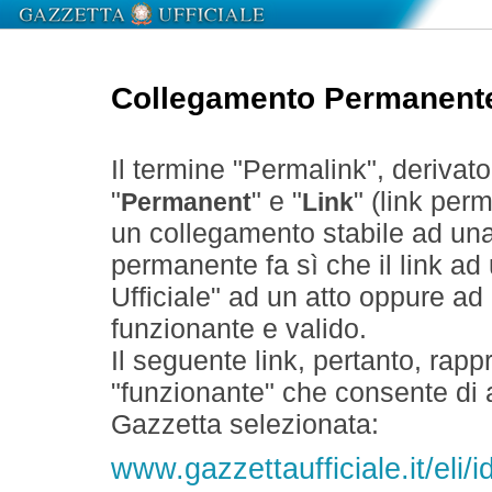
Collegamento Permanent
Il termine "Permalink", derivat
"
" e "
" (link perm
Permanent
Link
un collegamento stabile ad un
permanente fa sì che il link ad
Ufficiale" ad un atto oppure a
funzionante e valido.
Il seguente link, pertanto, rapp
"funzionante" che consente di a
Gazzetta selezionata:
www.gazzettaufficiale.it/el