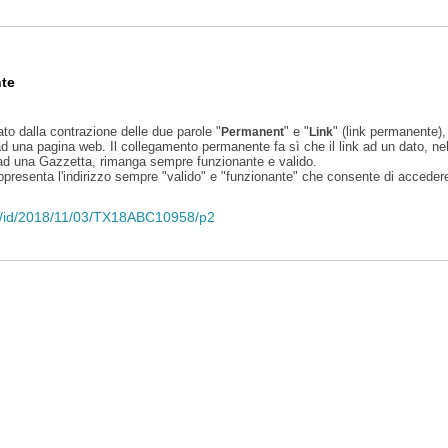
te
ato dalla contrazione delle due parole "
" e "
" (link permanente), 
Permanent
Link
d una pagina web. Il collegamento permanente fa sì che il link ad un dato, ne
 ad una Gazzetta, rimanga sempre funzionante e valido.
appresenta l'indirizzo sempre "valido" e "funzionante" che consente di accedere 
eli/id/2018/11/03/TX18ABC10958/p2