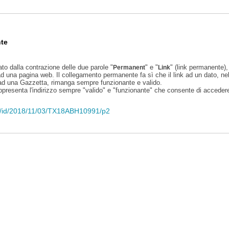
te
ato dalla contrazione delle due parole "
" e "
" (link permanente), 
Permanent
Link
d una pagina web. Il collegamento permanente fa sì che il link ad un dato, ne
 ad una Gazzetta, rimanga sempre funzionante e valido.
appresenta l'indirizzo sempre "valido" e "funzionante" che consente di accedere 
eli/id/2018/11/03/TX18ABH10991/p2