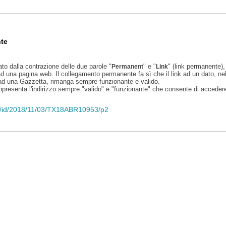
te
ato dalla contrazione delle due parole "
" e "
" (link permanente), 
Permanent
Link
d una pagina web. Il collegamento permanente fa sì che il link ad un dato, ne
 ad una Gazzetta, rimanga sempre funzionante e valido.
appresenta l'indirizzo sempre "valido" e "funzionante" che consente di accedere 
eli/id/2018/11/03/TX18ABR10953/p2