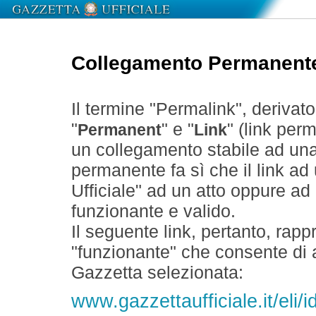
Collegamento Permanent
Il termine "Permalink", derivat
"
" e "
" (link perm
Permanent
Link
un collegamento stabile ad un
permanente fa sì che il link ad
Ufficiale" ad un atto oppure a
funzionante e valido.
Il seguente link, pertanto, rapp
"funzionante" che consente di a
Gazzetta selezionata:
www.gazzettaufficiale.it/el