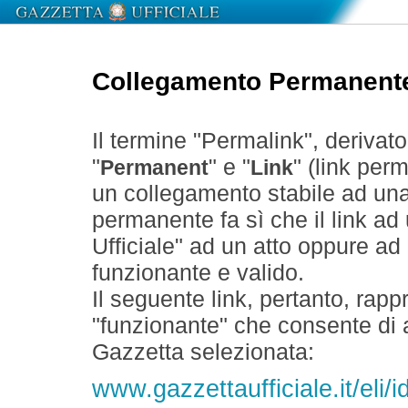
Collegamento Permanent
Il termine "Permalink", derivat
"
" e "
" (link perm
Permanent
Link
un collegamento stabile ad un
permanente fa sì che il link ad
Ufficiale" ad un atto oppure a
funzionante e valido.
Il seguente link, pertanto, rapp
"funzionante" che consente di a
Gazzetta selezionata:
www.gazzettaufficiale.it/el