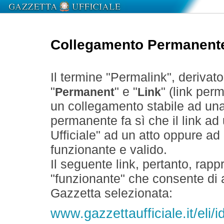
Collegamento Permanent
Il termine "Permalink", derivat
"
" e "
" (link perm
Permanent
Link
un collegamento stabile ad un
permanente fa sì che il link ad
Ufficiale" ad un atto oppure a
funzionante e valido.
Il seguente link, pertanto, rapp
"funzionante" che consente di a
Gazzetta selezionata:
www.gazzettaufficiale.it/el