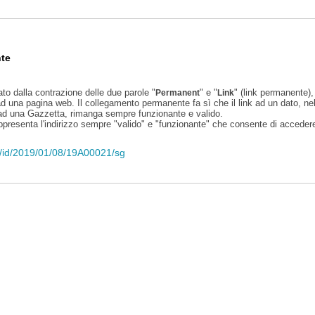
te
ato dalla contrazione delle due parole "
" e "
" (link permanente), 
Permanent
Link
d una pagina web. Il collegamento permanente fa sì che il link ad un dato, ne
 ad una Gazzetta, rimanga sempre funzionante e valido.
appresenta l'indirizzo sempre "valido" e "funzionante" che consente di accedere 
eli/id/2019/01/08/19A00021/sg