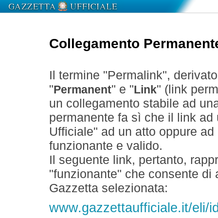
Collegamento Permanent
Il termine "Permalink", derivat
"
" e "
" (link perm
Permanent
Link
un collegamento stabile ad un
permanente fa sì che il link ad
Ufficiale" ad un atto oppure a
funzionante e valido.
Il seguente link, pertanto, rapp
"funzionante" che consente di a
Gazzetta selezionata:
www.gazzettaufficiale.it/el