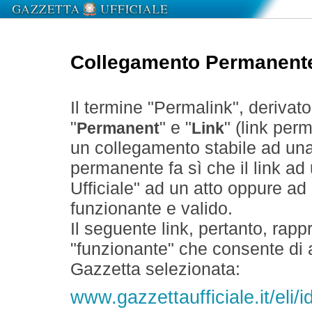
Collegamento Permanent
Il termine "Permalink", derivat
"
" e "
" (link perm
Permanent
Link
un collegamento stabile ad un
permanente fa sì che il link ad
Ufficiale" ad un atto oppure a
funzionante e valido.
Il seguente link, pertanto, rapp
"funzionante" che consente di a
Gazzetta selezionata:
www.gazzettaufficiale.it/el