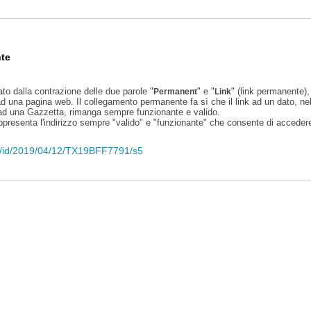
te
ato dalla contrazione delle due parole "
" e "
" (link permanente), 
Permanent
Link
d una pagina web. Il collegamento permanente fa sì che il link ad un dato, ne
 ad una Gazzetta, rimanga sempre funzionante e valido.
appresenta l'indirizzo sempre "valido" e "funzionante" che consente di accedere 
eli/id/2019/04/12/TX19BFF7791/s5